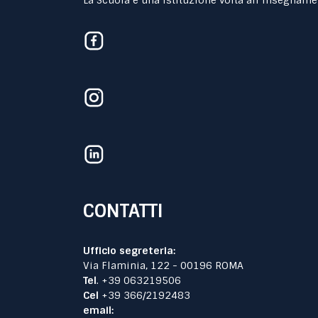
La Scuola è una Istituzione volta all’insegname
CONTATTI
Ufficio segreteria:
Via Flaminia, 122 - 00196 ROMA
Tel
. +39 063219506
Cel
+39 366/2192483
email: