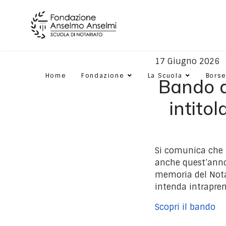
17 Giugno 2026
Home
Fondazione
La Scuola
Borse
Bando d
intito
Si comunica che L
anche quest’anno
memoria del Notai
intenda intrapren
Scopri il bando