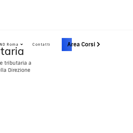
Area Corsi
CND Roma
Contatti
taria
 tributaria a
lla Direzione