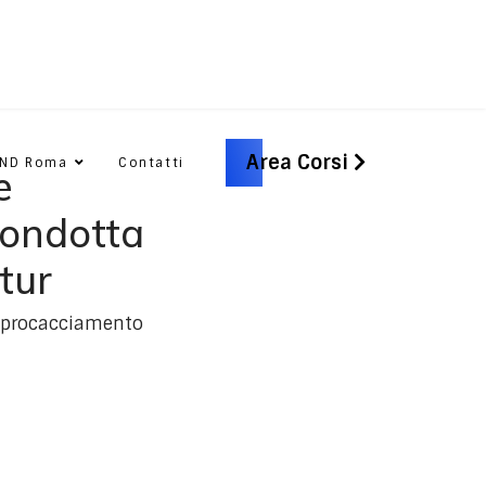
Area Corsi
CND Roma
Contatti
e
condotta
tur
e procacciamento