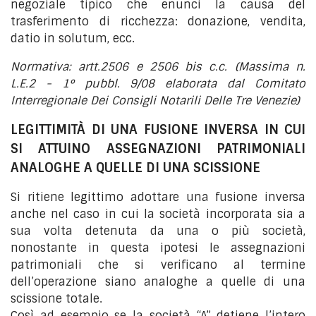
negoziale tipico che enunci la causa del
trasferimento di ricchezza: donazione, vendita,
datio in solutum, ecc.
Normativa: artt.2506 e 2506 bis c.c. (Massima n.
L.E.2 - 1° pubbl. 9/08 elaborata dal Comitato
Interregionale Dei Consigli Notarili Delle Tre Venezie)
LEGITTIMITÀ DI UNA FUSIONE INVERSA IN CUI
SI ATTUINO ASSEGNAZIONI PATRIMONIALI
ANALOGHE A QUELLE DI UNA SCISSIONE
Si ritiene legittimo adottare una fusione inversa
anche nel caso in cui la società incorporata sia a
sua volta detenuta da una o più società,
nonostante in questa ipotesi le assegnazioni
patrimoniali che si verificano al termine
dell’operazione siano analoghe a quelle di una
scissione totale.
Così ad esempio se la società “A” detiene l’intero